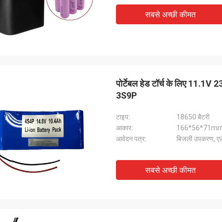
सबसे अच्छी कीमत
पोर्टेबल हेड टॉर्च के लिए 11.
3S9P
टाइप:
18650 बैटरी
आकार:
166*56*71m
आवेदन पत्र:
बिजली उपकरण, ए
सबसे अच्छी कीमत