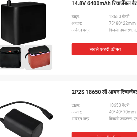
14.8V 6400mAh रिचार्जेबल बैट
टाइप:
18650 बैटरी
आकार:
75*80*22mm
आवेदन पत्र:
बिजली उपकरण, ए
सबसे अच्छी कीमत
लुसी
मिस्टर पी
नसार और अच्छी तरह से गोल कंपनी। उत्पाद
शानदार संचार और बहुत जानकार
णवत्ता वाले हैं और हमारी आवश्यकताओं के लिए
गुणवत्ता वाले उत्पाद। हम निश्चि
 हैं। निश्चित रूप से भविष्य के आदेश देंगे।
से सहयोग करेंगे।
2P2S 18650 ली आयन रिचार्जेबल
टाइप:
18650 बैटरी
आकार:
40*40*70mm
आवेदन पत्र:
बिजली उपकरण, ए