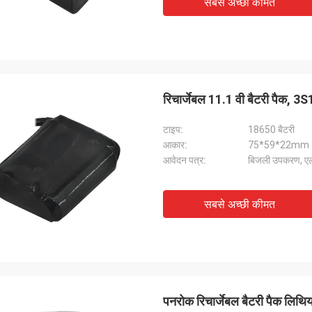
सबसे अच्छी कीमत
रिचार्जेबल 11.1 वी बैटरी पैक
टाइप:
18650 बैटरी
आकार:
75*59*22mm
आवेदन पत्र:
बिजली उपकरण, ए
सबसे अच्छी कीमत
पनरोक रिचार्जेबल बैटरी पैक