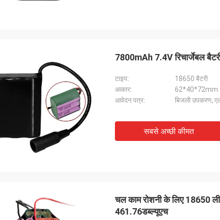
7800mAh 7.4V रिचार्जेबल बैटर
टाइप:
18650 बैटरी
आकार:
62*40*72mm
आवेदन पत्र:
बिजली उपकरण, ए
सबसे अच्छी कीमत
चल काम रोशनी के लिए 18650 ली 
461.76डब्ल्यूएच